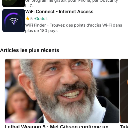
Un programme gratuit pour iPhone, par Obscurity
LLC.
WiFi Connect - Internet Access
5
Gratuit
WiFi Finder - Trouvez des points d'accès Wi-Fi dans
plus de 180 pays.
Articles les plus récents
Lethal Weapon 5 : Mel Gibson confirme un
Tak